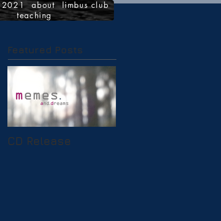
r 2021
about
limbus club
teaching
Featured Posts
CD Release