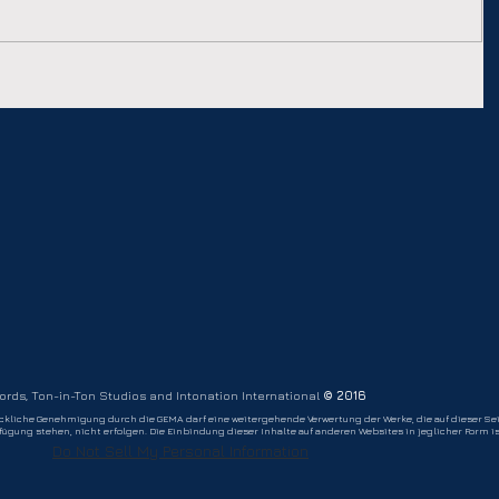
cords, Ton-in-Ton Studios and Intonation International
© 2016
ückliche Genehmigung durch die GEMA darf eine weitergehende Verwertung der Werke,
die auf dieser Se
gung stehen, nicht erfolgen. Die Einbindung dieser Inhalte auf anderen Websites in jeglicher Form i
Do Not Sell My Personal Information