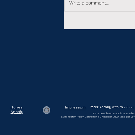
Write a comment...
iTunes
Impressum
Peter Antony with
m
.a.d re
Spotify
Bitte beachten Sie: Ohne ausdr
zum kostenfreien Streaming und/oder Download zur Verfü