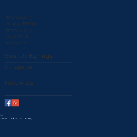
March 2021
(1)
1 post
January 2021
(1)
1 post
March 2017
(1)
1 post
July 2016
(2)
2 posts
March 2016
(1)
1 post
Search By Tags
No tags yet.
Follow Us
ite
st ausdrücklich untersagt.