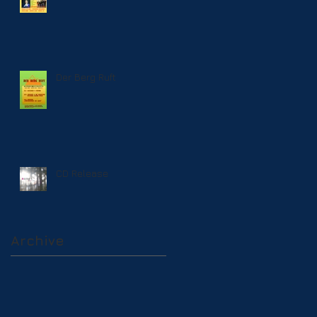
Der Berg Ruft
CD Release
Archive