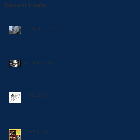
Recent Posts
52 Songs in 2021.
A Song a Week
Hard work
Der Berg Ruft